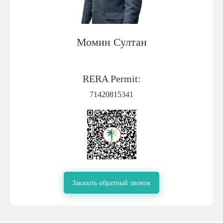
Момин Султан
RERA Permit:
71420815341
Заказать обратный звонок