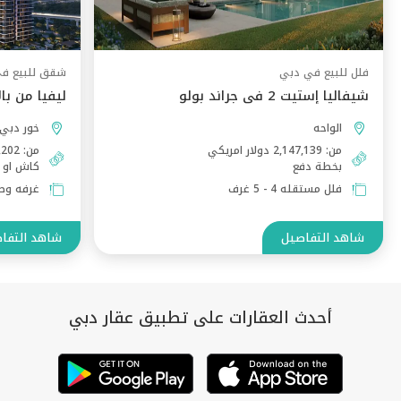
فلل للبيع في دبي
شقق للبيع ف
شيفاليا إستيت 2 في جراند بولو
ليفيا من با
الواحه
خور دبي
من: 2,147,139 دولار امريكي
من: 545,202 دولار امريكي
بخطة دفع
كاش او 
فلل مستقله 4 - 5 غرف
غرفه وصاله,
شاهد التفاصيل
شاهد التفا
أحدث العقارات على تطبيق عقار دبي