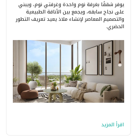
يوفر شققًا بغرفة نوم واحدة وغرفتي نوم، ويبني
على نجاح سابقه، ويجمع بين الأناقة الطبيعية
والتصميم المعاصر لإنشاء ملاذ يعيد تعريف التطور
الحضري.
يتمتع السكان بإطلالات خلابة على سكاي دبي إلى
جانب الجمال الهادئ للحديقة الواقعة على التلال.
اقرأ المزيد
يجعل موقعه المتميز داخل دبي هيلز استيت هذا