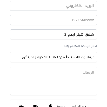
يضع هذا التطوير الراحة في الأولوية في كل
منعطف. تلبي وسائل الراحة في الطابق الأرضي
احتياجات متنوعة، وتتميز بمسابح منفصلة للكبار
والأطفال، وصالة رياضية حديثة، ومناطق استرخاء
خارجية. تشجع هذه المرافق التفاعل المجتمعي مع
تعزيز أنماط الحياة الصحية. تدعو منطقة الاجتماعات
المركزية السكان إلى التواصل، في حين تضمن
مواقف السيارات الواسعة تلبية التطبيق العملي
اختر الوحدة المهتم بها
للرفاهية بسلاسة.
أكثر من مجرد مسكن، يجسد Hillsedge 2 أسلوب
حياة حضري غني بوسائل الراحة ذات المستوى
العالمي. سواء كنت تمارس تمارين اللياقة البدنية
أو تستمتع بالسباحة المنعشة أو تستكشف
المساحات الترفيهية، فإن كل جانب يعزز جودة
الحياة. كما يعزز قربه من الرعاية الصحية المتميزة
والمؤسسات التعليمية الشهيرة والوجهات
الرئيسية مثل وسط مدينة دبي ودبي مارينا من
من فضلك اختر رمز key