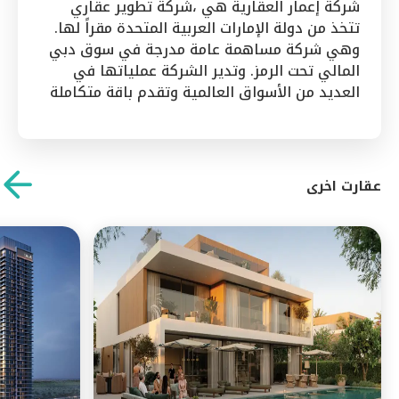
شركة إعمار العقارية هي ،شركة تطوير عقاري
تعمل حمامات السباحة الهادئة والصالات
تتخذ من دولة الإمارات العربية المتحدة مقراً لها.
الرياضية المتقدمة والمنصات ذات المناظر
وهي شركة مساهمة عامة مدرجة في سوق دبي
الطبيعية وصالة المقيمين على رفع
المالي تحت الرمز. وتدير الشركة عملياتها في
مستويات المعيشة الحضرية.
العديد من الأسواق العالمية وتقدم باقة متكاملة
يضمن القرب من دور الحضانة من الدرجة
من الخدمات التطويرية والإدارية. وتدير الشركة
الأولى والمدارس الدولية ومستشفى
عملياتها في ستة قطاعات من خلال 60 شركة
كينجز كوليدج رفاهية الأسرة. تنتظرك
نشطة، ولديها حضور قوي...
تجارب لعب الجولف من الطراز العالمي
عقارت اخرى
في نادي دبي هيلز للجولف القريب، مما
يعزز خيارات الترفيه.