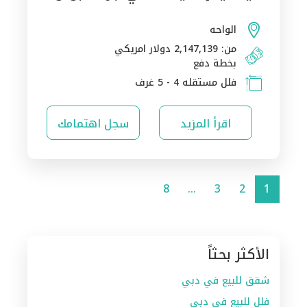
الواحه
من: 2,147,139 دولار امريكي
بخطة دفع
فلل مستقله 4 - 5 غرف
اقرأ المزيد
سجل اهتمامك
8
…
3
2
1
الأكثر بحثاً
شقق للبيع في دبي
فلل للبيع في دبي