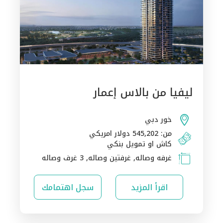
ليفيا من بالاس إعمار
خور دبي
من: 545,202 دولار امريكي
كاش او تمويل بنكي
غرفه وصاله, غرفتين وصاله, 3 غرف وصاله
اقرأ المزيد
سجل اهتمامك