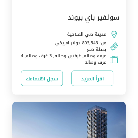
سولفير باي بيوند
مدينة دبي الملاحية
من: 803,543 دولار امريكي
بخطة دفع
غرفه وصاله, غرفتين وصاله, 3 غرف وصاله, 4
غرف وصاله
اقرأ المزيد
سجل اهتمامك