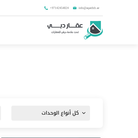
+97142454824
info@aqardxb.ae