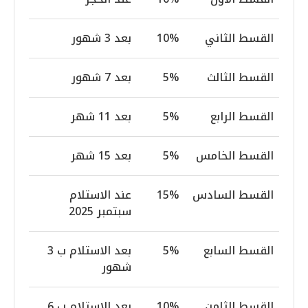
نابضة بالحياة، ويتيح لك الجمع بين أفضل ما في
العالمين. ومع وفرة المقاهي والمطاعم والمراكز
القسط الثاني
10%
بعد 3 شهور
الثقافية على بعد خطوات قليلة، يمكنك الانغماس
في نبض المدينة وأنت تعلم أن حياتك في الجنة
تنتظر عودتك.
القسط الثالث
5%
بعد 7 شهور
القسط الرابع
5%
بعد 11 شهر
القسط الخامس
5%
بعد 15 شهر
القسط السادس
15%
عند الاستلام
سبتمبر 2025
القسط السابع
5%
بعد الاستلام ب 3
شهور
القسط الثامن
10%
بعد الاستلام ب 6