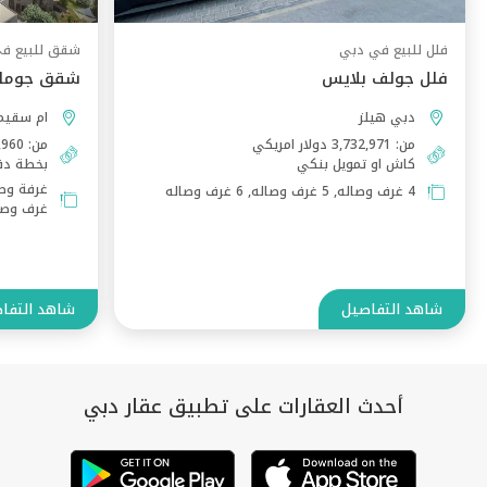
فلل للبيع في دبي
شقق للبيع ف
فلل جولف بلايس
شقق جومان
دبي هيلز
ام سقيم
من: 3,732,971 دولار امريكي
من: 544,960 دولار امريكي
كاش او تمويل بنكي
بخطة دف
4 غرف وصاله, 5 غرف وصاله, 6 غرف وصاله
غرف وصا
شاهد التفاصيل
شاهد التفا
أحدث العقارات على تطبيق عقار دبي