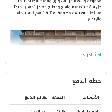
مجموعة واسعة من الأذواق وأنماط الحياة. تتميز
كل شقة بتصميم واسع ومطبخ مجهز تجهيزًا جيدًا
مساحات معيشة مصممة بعناية تلهم الاسترخاء
والإبداع.
اقرأ المزيد
خطة الدفع
الأقساط
الدفعه
معالم الدفع
يتمتع هافن ليفينج بموقع مثالي في قلب منطقة
القسط الأول
10%
عند الحجز