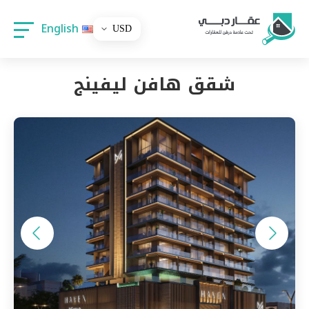
English
شقق هافن ليفينج