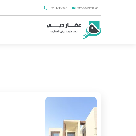
+97142454824
info@aqardxb.ae