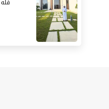
فله 7 غرف ام سقيم