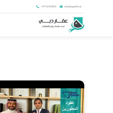
+97142454824
info@aqardxb.ae