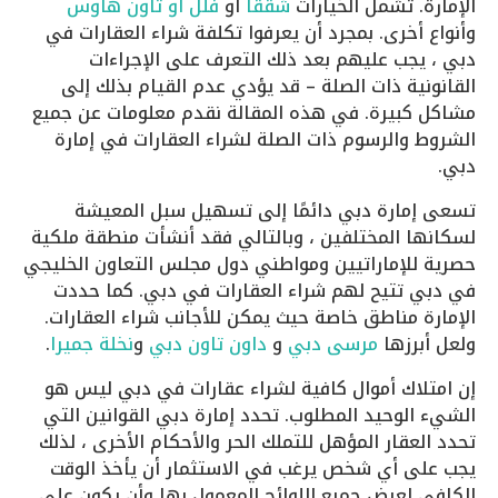
الإمارة. تشمل الخيارات
شققًا
او
فلل او تاون هاوس
وأنواع أخرى. بمجرد أن يعرفوا تكلفة شراء العقارات في
دبي ، يجب عليهم بعد ذلك التعرف على الإجراءات
القانونية ذات الصلة – قد يؤدي عدم القيام بذلك إلى
مشاكل كبيرة. في هذه المقالة نقدم معلومات عن جميع
الشروط والرسوم ذات الصلة لشراء العقارات في إمارة
دبي.
تسعى إمارة دبي دائمًا إلى تسهيل سبل المعيشة
لسكانها المختلفين ، وبالتالي فقد أنشأت منطقة ملكية
حصرية للإماراتيين ومواطني دول مجلس التعاون الخليجي
في دبي تتيح لهم شراء العقارات في دبي. كما حددت
الإمارة مناطق خاصة حيث يمكن للأجانب شراء العقارات.
ولعل أبرزها
مرسى دبي
و
داون تاون دبي
و
نخلة جميرا
.
إن امتلاك أموال كافية لشراء عقارات في دبي ليس هو
الشيء الوحيد المطلوب. تحدد إمارة دبي القوانين التي
تحدد العقار المؤهل للتملك الحر والأحكام الأخرى ، لذلك
يجب على أي شخص يرغب في الاستثمار أن يأخذ الوقت
الكافي لعرض جميع اللوائح المعمول بها وأن يكون على