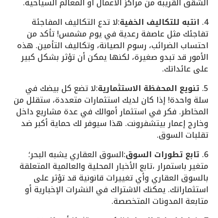
الشقق القريبة من مراكز الأعمال أو المعالم السياحية.
4.
انتبه للتكاليف الخفية
:لا تدع التكاليف المفاجئة
تفاجئك مثل عاصفة رعدية في يوم مشمس! تأكد من
احتساب الضرائب، رسوم الصيانة، وتكاليف التأمين. هذه
الأمور قد تبدو صغيرة، لكنها يمكن أن تؤثر بشكل كبير
على عائداتك.
5.
تنويع المحفظة الاستثمارية
:لا تضع كل بيضك في
سلة واحدة! إذا كان لديك استثمارات متعددة، ستقلل من
المخاطر. فكر في استثمار أموالك في عدة مشاريع داخل
وخارج إعمار بيتشفرونت. هذا سيوفر لك حماية أكبر ضد
تقلبات السوق.
6.
تابع تطورات السوق
:السوق العقاري يشبه البحر؛
متغير باستمرار ،تابع الأخبار المحلية والعالمية المتعلقة
بالسوق العقاري وأي تغييرات قانونية قد تؤثر على
استثماراتك. يمكنك الاشتراك في النشرات الإخبارية أو
متابعة المدونات المتخصصة.