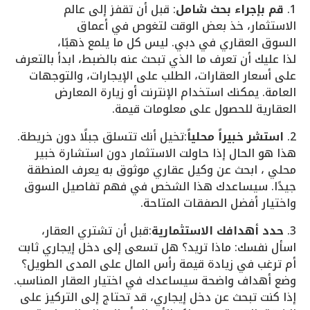
1.
قم بإجراء بحث شامل
:
قبل أن تقفز إلى
عالم
الاستثمار
، خذ بعض الوقت
لتغوص في أعماق
السوق
العقاري في دبي
. ليس كل ما ي
لمع ذهبًا،
لذا
عليك أن تعرف
ما الذي تبحث
عنه بالضبط،
ابدأ بالتعرف
على أسعار العقارات، الطلب على الإيجارات، والتوجهات
العامة. يمكنك استخدام الإنترنت أو زيارة المعارض
العقارية للحصول على معلومات قيمة.
2.
استشر خبيراً محلياً
:تخيل أنك تتسلق جبلًا دون خريطة.
هذا هو الحال إذا حاولت الاستثمار دون استشارة خبير
محلي ، ابحث عن وكيل عقاري موثوق به يعرف المنطقة
جيدًا. سيساعدك هذا الشخص في فهم تفاصيل السوق
واختيار أفضل الصفقات المتاحة.
3.
حدد أهدافك الاستثمارية
:قبل أن تشتري العقار،
اسأل نفسك: ماذا تريد؟ هل تسعى إلى دخل إيجاري ثابت
أم ترغب في زيادة قيمة رأس المال على المدى الطويل؟
وضع أهداف واضحة سيساعدك في اختيار العقار المناسب.
إذا كنت تبحث عن دخل إيجاري، قد تحتاج إلى التركيز على