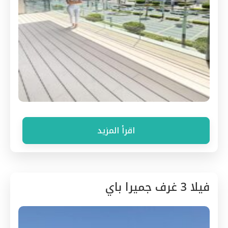
اقرأ المزيد
فيلا 3 غرف جميرا باي