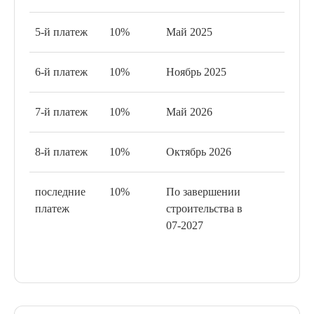
два самых знаковых Эмирата ОАЭ.
Непосредственная близость к стадиону Sevens и
5-й платеж
10%
Май 2025
легкий доступ ко всем основным районам Дубая
гарантируют вам полноценную и активную жизнь.
Eden занимает прекрасное месторасположение в The
6-й платеж
10%
Ноябрь 2025
Valley, между The Valley Gate и The Pavilion.
7-й платеж
10%
Май 2026
8-й платеж
10%
Октябрь 2026
последние
10%
По завершении
платеж
строительства в
07-2027