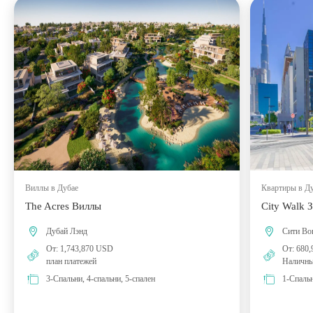
Виллы в Дубае
Квартиры в Д
The Acres Виллы
City Walk 
Дубай Лэнд
Сити Во
От: 1,743,870 USD
От: 680
план платежей
Наличны
3-Спальни, 4-спальни, 5-спален
1-Спальн