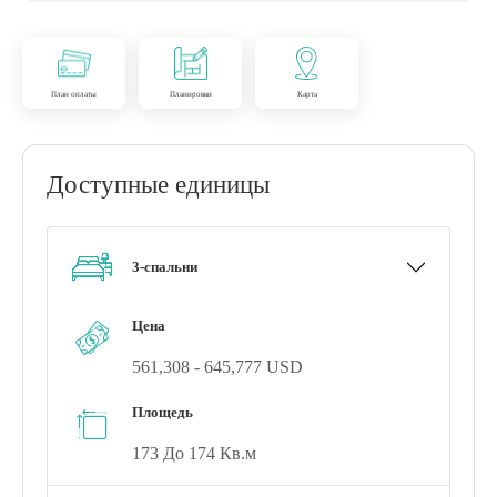
План оплаты
Планировки
Карта
Доступные единицы
3-спальни
Цена
561,308 - 645,777 USD
Площедь
173 До 174 Кв.м