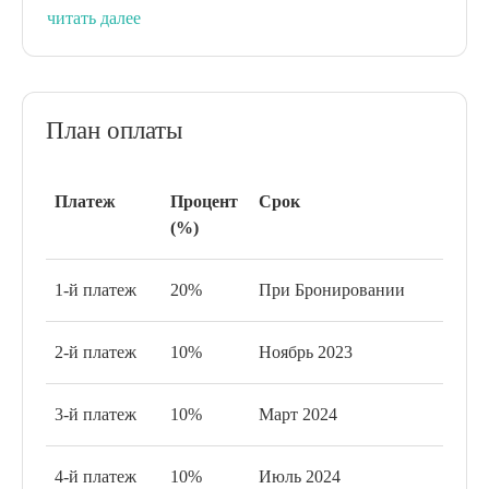
Место, где вы можете сбежать из города, где ваш
читать далее
разум может блуждать бесконечно, где вы и ваши
близкие могут быть на связи постоянно, где вы
чувствуете себя принадлежащим вам, где вы
безграничны.
План оплаты
Платеж
Процент
Срок
(%)
1-й платеж
20%
При Бронировании
2-й платеж
10%
Ноябрь 2023
3-й платеж
10%
Март 2024
The Valley стратегически расположена на дороге
Дубай-Аль-Айн, главной магистрали, соединяющей
4-й платеж
10%
Июль 2024