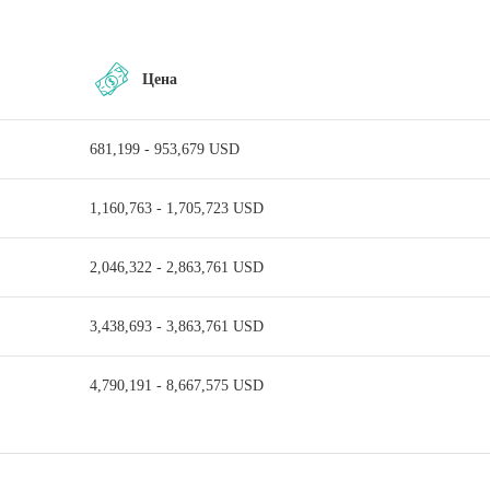
ря в динамично
, району Дубай Марина и
Цена
нам, развлечениям и
681,199 - 953,679 USD
в развивающийся
1,160,763 - 1,705,723 USD
ух миров — спокойствие и
2,046,322 - 2,863,761 USD
3,438,693 - 3,863,761 USD
4,790,191 - 8,667,575 USD