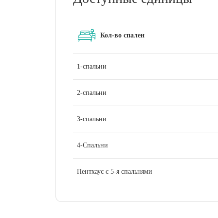
Спокойный образ жизни на берегу мо
развивающемся новом районе
Быстрый доступ к шоссе шейха Заеда
Кол-во спален
ключевым магистралям
Будущая близость к роскошным магази
1-спальни
первоклассным пристаням для яхт
Редкая возможность для инвестиций 
прибрежный ландшафт Дубая
2-спальни
Palm Central сочетает в себе лучшее из дв
3-спальни
удобство в одном эксклюзивном районе.
4-Спальни
Пентхаус с 5-я спальнями