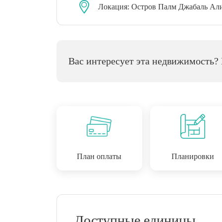
Локация:
Остров Палм Джабаль Ал
Вас интересует эта недвижимость?
План оплаты
Планировки
Комплекс Palm Central Private Residences,
сердце острова Пальма Джебель Али, предл
роскошную прибрежную жизнь, сочетая бе
спокойствие с удобной городской транспо
Этот знаковый комплекс предлагает:
Доступные единицы