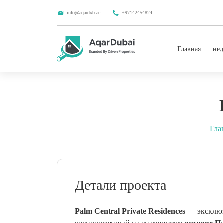
info@aqardxb.ae
+97142454824
Главная
нед
Гла
Детали проекта
Palm Central Private Residences
— эксклюз
расположенный на знаменитом
острове П