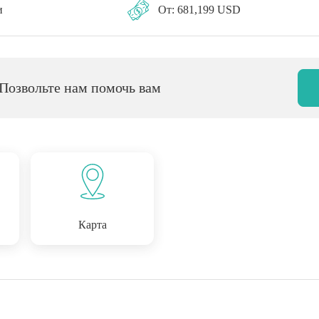
и
От: 681,199 USD
 Позвольте нам помочь вам
Карта
 расположенный в самом
агает новый взгляд на
змятежное островное
ртной доступностью.