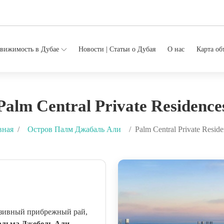
вижимость в Дубае
Новости | Статьи о Дубая
О нас
Карта об
Palm Central Private Residence
вная
Остров Палм Джабаль Али
Palm Central Private Resid
ивный прибрежный рай,
альма Джебель Али.