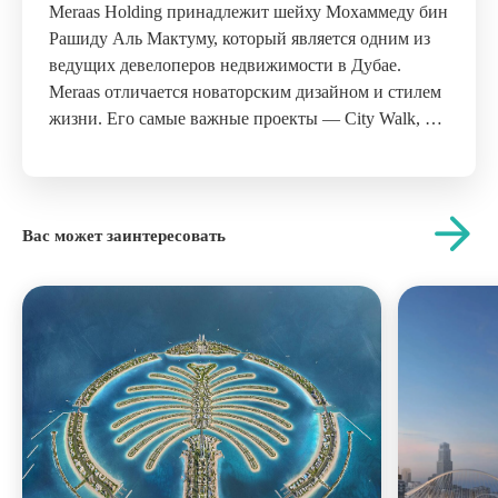
Meraas Holding принадлежит шейху Мохаммеду бин
Рашиду Аль Мактуму, который является одним из
ведущих девелоперов недвижимости в Дубае.
Meraas отличается новаторским дизайном и стилем
жизни. Его самые важные проекты — City Walk, La
Mer, Bvlgari Island, Blue Water Island, Parks Park и
другие острова и достопримечательности, которые
стали местом назначения посетителей и жителей.
Meraas projects...
Вас может заинтересовать