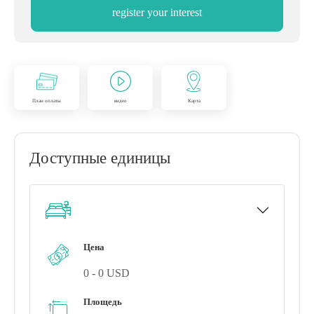
register your interest
План оплаты
видео
Карта
Доступные единицы
Цена
0 - 0 USD
Площедь