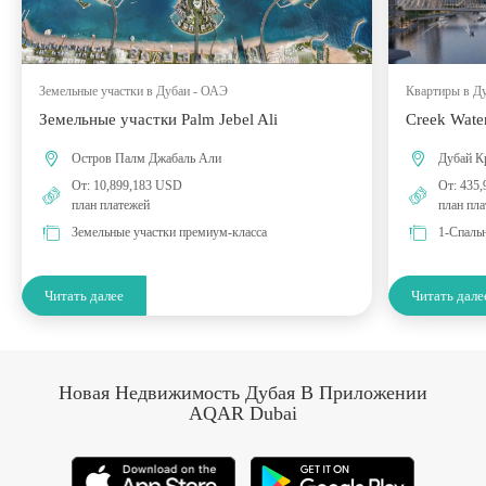
Земельные участки в Дубаи - ОАЭ
Квартиры в Д
Земельные участки Palm Jebel Ali
Creek Wate
Остров Палм Джабаль Али
Дубай К
От: 10,899,183 USD
От: 435
план платежей
план пл
Земельные участки премиум-класса
1-Спальн
Читать далее
Читать дале
Новая Недвижимость Дубая В Приложении
AQAR Dubai