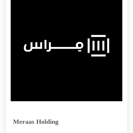
Coca-Cola Arena вместимостью 17000 человек может
принимать крупных международных
гастролирующих артистов, полный спектр
спортивных мероприятий, семейных развлечений,
комедийных шоу, выставок и гала-ужинов благодаря
легко адаптируемому дизайну, который включает в
себя подвижную модульную сцену, автоматические
шторы и выдвижная система сидений, которая
создает более приватное пространство для
небольших мероприятий.
Meraas Holding