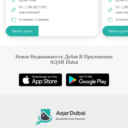
Дубай Лэнд
Дубай Л
От: 1,580,382 USD
От: 1,3
план платежей
план пл
4-спальни, 5-спальни
4-спален
Читать далее
Читать дале
Новая Недвижимость Дубая В Приложении
AQAR Dubai