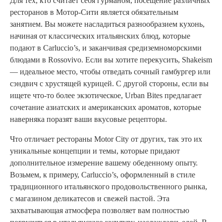
Для тех, кто считает себя гурманом, посещение различных
ресторанов в Мотор-Сити является обязательным
занятием. Вы можете насладиться разнообразием кухонь,
начиная от классических итальянских блюд, которые
подают в Carluccio’s, и заканчивая средиземноморскими
блюдами в Rossovivo. Если вы хотите перекусить, Shakeism
— идеальное место, чтобы отведать сочный гамбургер или
сэндвич с хрустящей курицей. С другой стороны, если вы
ищете что-то более экзотическое, Urban Bites предлагает
сочетание азиатских и американских ароматов, которые
наверняка поразят ваши вкусовые рецепторы.
Что отличает рестораны Motor City от других, так это их
уникальные концепции и темы, которые придают
дополнительное измерение вашему обеденному опыту.
Возьмем, к примеру, Carluccio’s, оформленный в стиле
традиционного итальянского продовольственного рынка,
с магазином деликатесов и свежей пастой. Эта
захватывающая атмосфера позволяет вам полностью