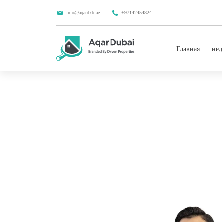
info@aqardxb.ae
+97142454824
Главная
нед