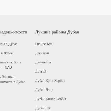
недвижимости
Лучшие районы Дубая
иры в Дубае
Бизнес-Бэй
 в Дубае
Даунтаун
ные участки в
Джумейра
 — ОАЭ
Другой
ь Элитная
Дубай Крик Харбор
жимость в Дубае
Дубай Лэнд
Дубай Хиллс Эстейт
Дубай Юг