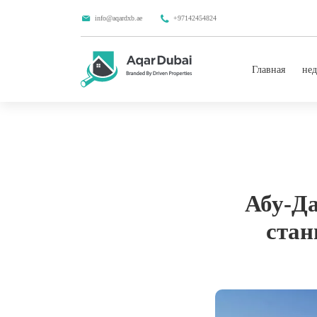
info@aqardxb.ae
+97142454824
Главная
нед
Абу-Да
стан