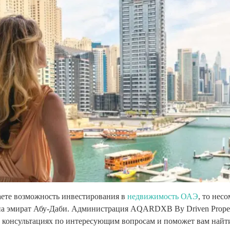
аете возможность инвестирования в
недвижимость ОАЭ
, то нес
на эмират Абу-Даби. Администрация AQARDXB By Driven Proper
а консультациях по интересующим вопросам и поможет вам найт