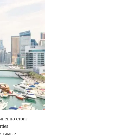
омненно стоит
ties
и самые