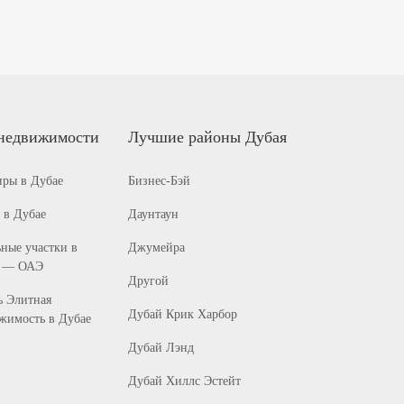
недвижимости
Лучшие районы Дубая
иры в Дубае
Бизнес-Бэй
 в Дубае
Даунтаун
ные участки в
Джумейра
 — ОАЭ
Другой
ь Элитная
Дубай Крик Харбор
жимость в Дубае
Дубай Лэнд
Дубай Хиллс Эстейт