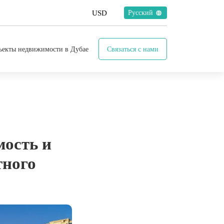
Русский
ъекты недвижимости в Дубае
Связаться с нами
мость и
тного